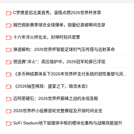
C罗携爱侣北美首秀，温情点燃2026世界杯序章
姆巴佩新赛季球衣全球爆单，销量纪录被瞬间击穿
十六年淬火终化龙，封神时刻共君擎
弹道解构：2026世界杯智能足球的气压传感与远射革命
预选赛“淬火”：高压熔炉中，2026冠军轮廓已浮现
《多币种结算体系下2026年世界杯支付系统的韧性重塑与风险对冲架构》
《2026抽签棋局：盛宴之下，暗流未宣》
迈阿密硬石：2026世界杯巅峰之战的永恒圣殿
2026世界杯小组赛首轮完整赛程及开球时间全览
SoFi Stadium地下层媒体中枢的模块化重构与战略效能提升