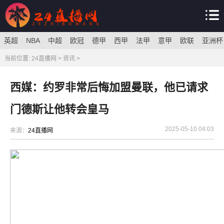
英超
NBA
中超
欧冠
德甲
西甲
法甲
意甲
欧联
亚洲杯
当前位置:
24直播网
>
资讯
>
西媒：约罗非常后悔加盟曼联，他已请求
门德斯让他转会皇马
2025-05-10 04:03
来源：
24直播网