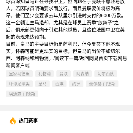
球员深知皇马正在寻找中卫，但问题在于曼联不愿轻易放
人，若因球员明确要求而放行，而且曼联要价将极为高
昂，他们至少会要求去年从里尔引进时支付的6000万欧。
这一金额让皇马退却，尤其是在球员上赛季"放鸽子"之
后，俱乐部更倾向于引进其他球员，且这位法国中卫在英
超的表现未达预期。
目前，皇马的主要目标仍是萨利巴，但今夏签下他不现
实。怀森可能是更现实的目标，但皇马的出价不如切尔
西、阿森纳和利物浦。/阅读下一篇/返回网易首页下载网易
新闻客户端
皇家马德里
利物浦
曼联
阿森纳
切尔西队
环球足球奖
皇马
西媒
约罗
豪尔赫·门德斯
埃迪森·门德斯
热门赛事