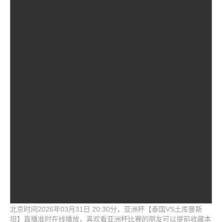
北京时间2026年03月31日 20:30分，亚洲杯【泰国VS土库曼斯
坦】直播准时在线播放，喜欢看亚洲杯比赛的朋友可以提前收藏本