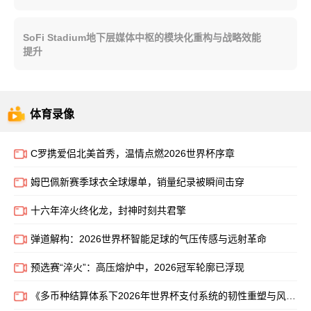
SoFi Stadium地下层媒体中枢的模块化重构与战略效能
提升
体育录像
C罗携爱侣北美首秀，温情点燃2026世界杯序章
姆巴佩新赛季球衣全球爆单，销量纪录被瞬间击穿
十六年淬火终化龙，封神时刻共君擎
弹道解构：2026世界杯智能足球的气压传感与远射革命
预选赛“淬火”：高压熔炉中，2026冠军轮廓已浮现
《多币种结算体系下2026年世界杯支付系统的韧性重塑与风险对冲架构》