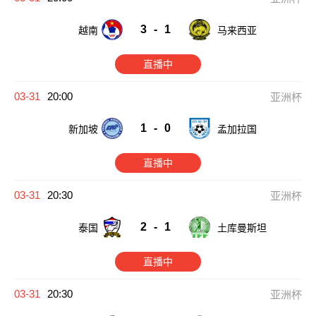
3
-
1
越南
马来西亚
直播中
03-31
20:00
亚洲杯
1
-
0
新加坡
孟加拉国
直播中
03-31
20:30
亚洲杯
2
-
1
泰国
土库曼斯坦
直播中
03-31
20:30
亚洲杯