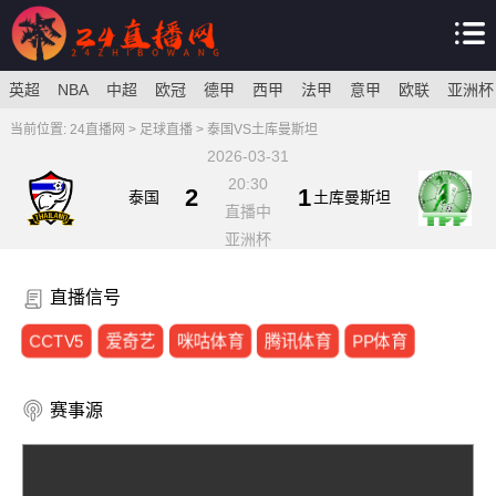
英超
NBA
中超
欧冠
德甲
西甲
法甲
意甲
欧联
亚洲杯
当前位置:
24直播网
>
足球直播
> 泰国VS土库曼斯坦
2026-03-31
20:30
2
1
泰国
土库曼斯坦
直播中
亚洲杯
直播信号
CCTV5
爱奇艺
咪咕体育
腾讯体育
PP体育
赛事源