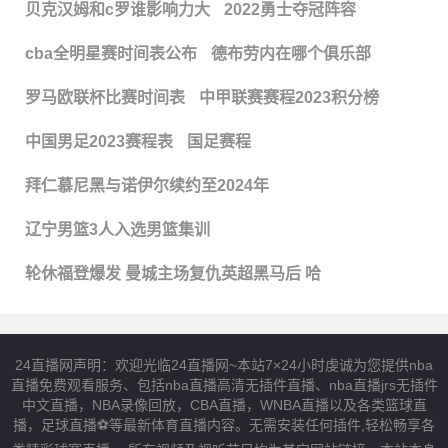
贝克汉姆和c罗谁影响力大
2022勇士夺冠阵容
cba全明星赛时间表公布
德布劳内在哪个俱乐部
罗马欧联杯比赛时间表
中甲联赛赛程2023积分榜
中国男足2023赛程表
国足赛程
拜仁慕尼黑与诺伊尔续约至2024年
辽宁男篮3人入选男篮集训
轮休福登爆发 曼城主场复仇英超黑马后 哈
24直播网声明：欢迎光临24直播网~本站7×24小时虔诚为您提供nba
直播免费观看服务、包括nba直播高清无插件直播、nba直播jrs无插件
中文直播，NBA录像回放，CBA直播，WNBA直播以及各类篮球直
播，足球直播⚽️等最新体育直播内容。无需安装任何插件,轻松畅享各