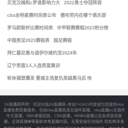
贝克汉姆和c罗谁影响力大
2022勇士夺冠阵容
cba全明星赛时间表公布
德布劳内在哪个俱乐部
罗马欧联杯比赛时间表
中甲联赛赛程2023积分榜
中国男足2023赛程表
国足赛程
拜仁慕尼黑与诺伊尔续约至2024年
辽宁男篮3人入选男篮集训
轮休福登爆发 曼城主场复仇英超黑马后 哈
24直播网声明：欢迎光临24直播网~本站7×24小时虔诚为您提供nba
直播免费观看服务、包括nba直播高清无插件直播、nba直播jrs无插件
中文直播，NBA录像回放，CBA直播，WNBA直播以及各类篮球直
播，足球直播⚽️等最新体育直播内容。无需安装任何插件,轻松畅享各