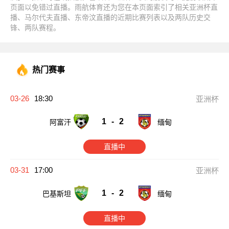
页面以免错过直播。雨航体育还为您在本页面索引了相关亚洲杯直
播、马尔代夫直播、东帝汶直播的近期比赛列表以及两队历史交
锋、两队赛程。
热门赛事
03-26
18:30
亚洲杯
1
-
2
阿富汗
缅甸
直播中
03-31
17:00
亚洲杯
1
-
2
巴基斯坦
缅甸
直播中