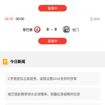
直播中
06-05
00:00
亚洲杯
0
-
0
黎巴嫩
也门
直播中
今日新闻
C罗携爱侣北美首秀，温情点燃2026世界杯序章
姆巴佩新赛季球衣全球爆单，销量纪录被瞬间击穿