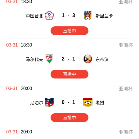
03-31
18:30
亚洲杯
1
-
3
中国台北
斯里兰卡
直播中
03-31
18:30
亚洲杯
2
-
1
马尔代夫
东帝汶
直播中
03-31
20:00
亚洲杯
0
-
1
尼泊尔
老挝
直播中
03-31
20:00
亚洲杯