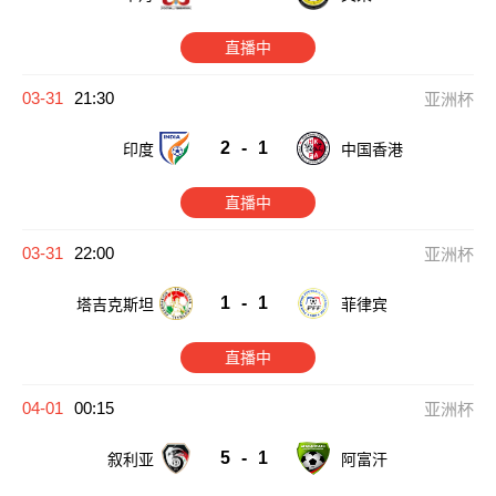
直播中
03-31
21:30
亚洲杯
2
-
1
印度
中国香港
直播中
03-31
22:00
亚洲杯
1
-
1
塔吉克斯坦
菲律宾
直播中
04-01
00:15
亚洲杯
5
-
1
叙利亚
阿富汗