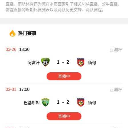
直播。雨航体育还为您在本页面索引了相关NBA直播、公牛直播、
雷霆直播的近期比赛列表以及两队历史交锋、两队赛程。
热门赛事
03-26
18:30
亚洲杯
1
-
2
阿富汗
缅甸
直播中
03-31
17:00
亚洲杯
1
-
2
巴基斯坦
缅甸
直播中