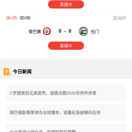
直播中
06-05
00:00
亚洲杯
0
-
0
黎巴嫩
也门
直播中
今日新闻
C罗携爱侣北美首秀，温情点燃2026世界杯序章
姆巴佩新赛季球衣全球爆单，销量纪录被瞬间击穿
十六年淬火终化龙，封神时刻共君擎