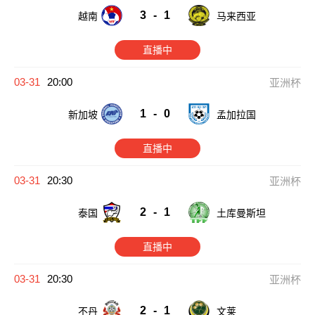
3
-
1
越南
马来西亚
直播中
03-31
20:00
亚洲杯
1
-
0
新加坡
孟加拉国
直播中
03-31
20:30
亚洲杯
2
-
1
泰国
土库曼斯坦
直播中
03-31
20:30
亚洲杯
2
-
1
不丹
文莱