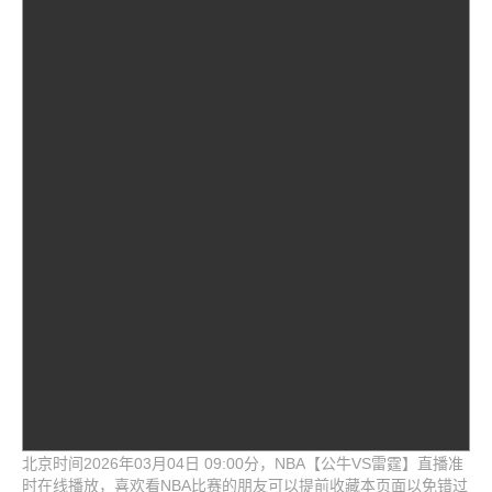
北京时间2026年03月04日 09:00分，NBA【公牛VS雷霆】直播准
时在线播放，喜欢看NBA比赛的朋友可以提前收藏本页面以免错过